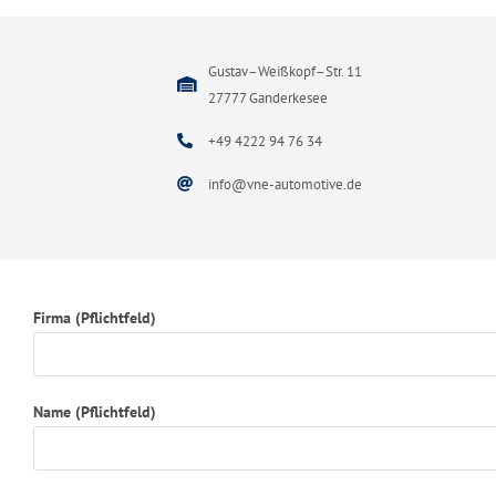
Gustav–Weißkopf–Str. 11
27777 Ganderkesee
+49 4222 94 76 34
info@vne-automotive.de
Firma (Pflichtfeld)
Name (Pflichtfeld)