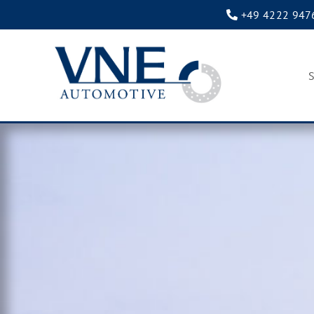
+49 4222 947
S