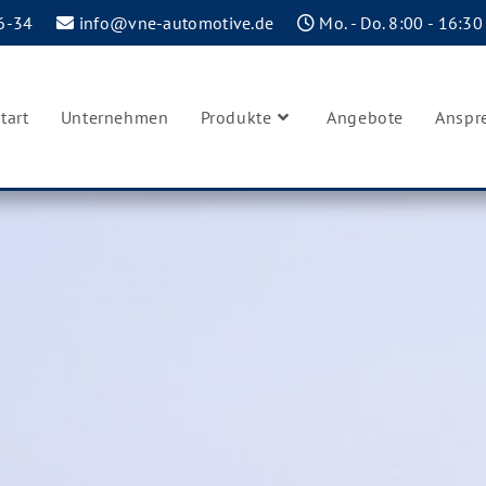
6-34
info@vne-automotive.de
Mo. - Do. 8:00 - 16:30
tart
Unternehmen
Produkte
Angebote
Anspr