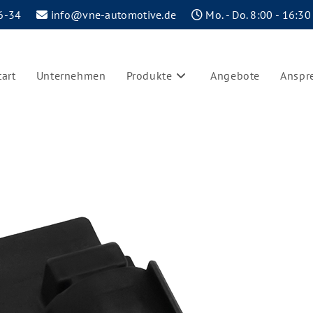
6-34
info@vne-automotive.de
Mo. - Do. 8:00 - 16:30
tart
Unternehmen
Produkte
Angebote
Anspr