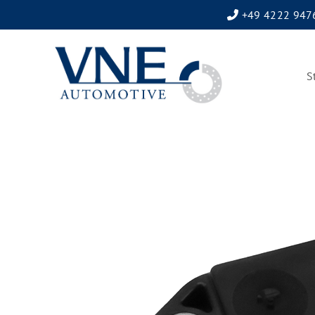
+49 4222 947
S