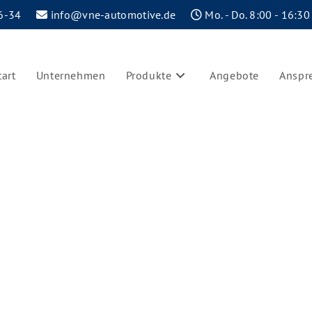
6-34
info@vne-automotive.de
Mo. - Do. 8:00 - 16:30
tart
Unternehmen
Produkte
Angebote
Anspr