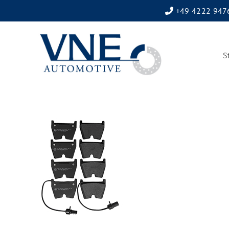
+49 4222 947
S