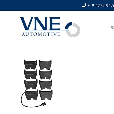
+49 4222 947
S