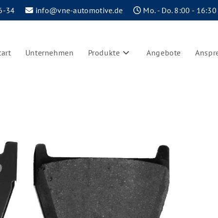
6-34
info@vne-automotive.de
Mo. - Do. 8:00 - 16:30
tart
Unternehmen
Produkte
Angebote
Anspr