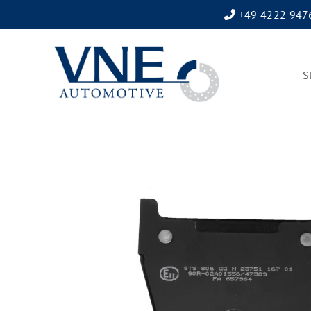
+49 4222 947
S