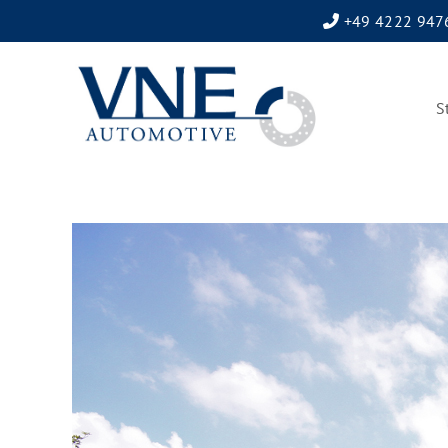
+49 4222 947
S