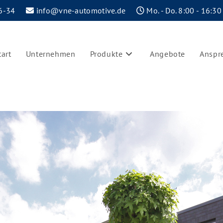
6-34
info@vne-automotive.de
Mo. - Do. 8:00 - 16:30
tart
Unternehmen
Produkte
Angebote
Anspr