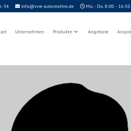
6-34
info@vne-automotive.de
Mo. - Do. 8:00 - 16:30
tart
Unternehmen
Produkte
Angebote
Anspr