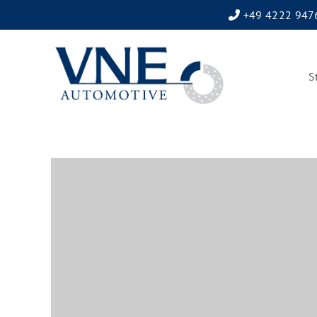
+49 4222 947
S