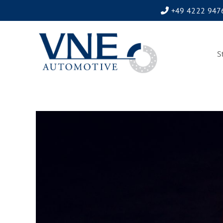
+49 4222 947
S