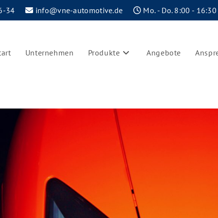
6-34
info@vne-automotive.de
Mo. - Do. 8:00 - 16:30
tart
Unternehmen
Produkte
Angebote
Anspr