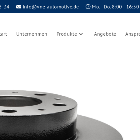
6-34
info@vne-automotive.de
Mo. - Do. 8:00 - 16:30
tart
Unternehmen
Produkte
Angebote
Anspr