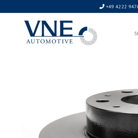
+49 4222 947
S