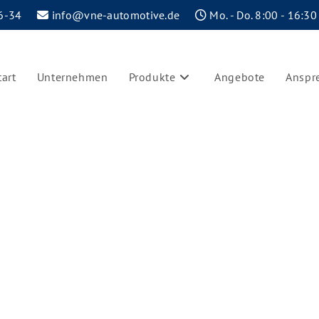
6-34
info@vne-automotive.de
Mo. - Do. 8:00 - 16:30
tart
Unternehmen
Produkte
Angebote
Anspr