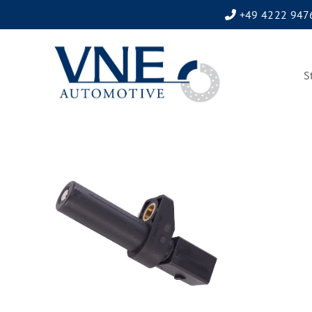
+49 4222 947
S